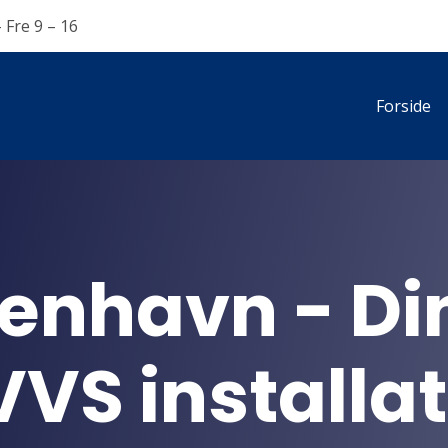
 Fre 9 – 16
Forside
enhavn - Di
VVS installat