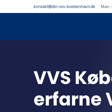
kontakt@din-vvs-koebenhavn.dk
Man –
VVS Køb
erfarne 