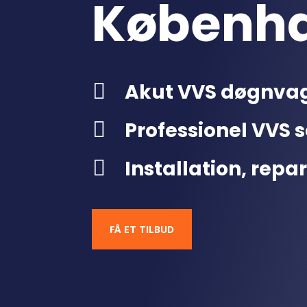
Københ

Akut VVS døgnva

Professionel VVS s

Installation, repa
FÅ ET TILBUD