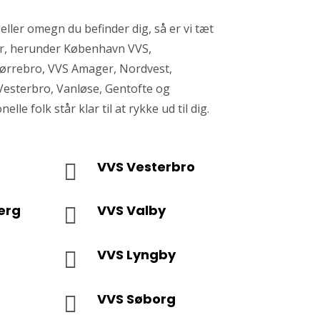
ller omegn du befinder dig, så er vi tæt
er, herunder København VVS,
ørrebro, VVS Amager, Nordvest,
Vesterbro, Vanløse, Gentofte og
lle folk står klar til at rykke ud til dig.
VVS Vesterbro

erg
VVS Valby

VVS Lyngby

VVS Søborg
