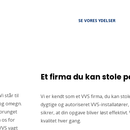
SE VORES YDELSER
Et firma du kan stole p
i står til
Vi er kendt som et VVS firma, du kan sto
 og omegn.
dygtige og autoriseret VVS-installatører, 
sprunget
sikrer, at din opgave bliver løst effektivt
 os for
kvalitet hver gang.
 VVS vagt