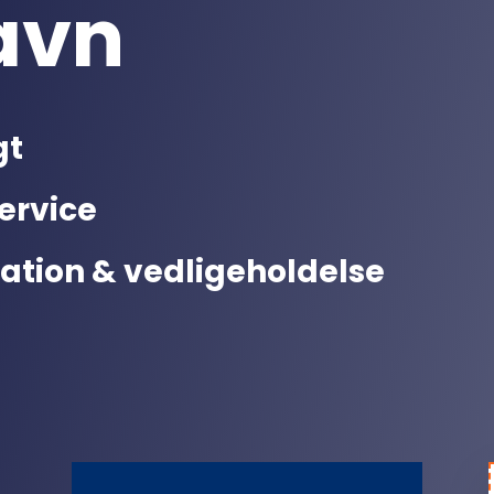
avn
gt
ervice
ration & vedligeholdelse