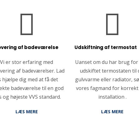


vering af badeværelse
Udskiftning af termostat
Vi er stor erfaring med
Uanset om du har brug for 
vering af badeværelser. Lad
udskiftet termostaten til 
 hjælpe dig med at få det
gulvvarme eller radiator, s
ekte badeværelse til en god
vores fagmand for korrekt
s og højeste VVS standard.
installation .
LÆS MERE
LÆS MERE