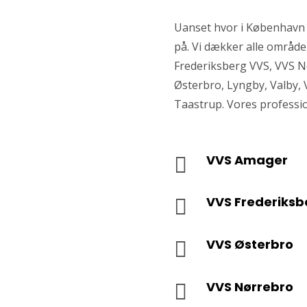
Uanset hvor i København e
på. Vi dækker alle områd
Frederiksberg VVS, VVS N
Østerbro, Lyngby, Valby, 
Taastrup. Vores professione
VVS Amager

VVS Frederiksb

VVS Østerbro

VVS Nørrebro
